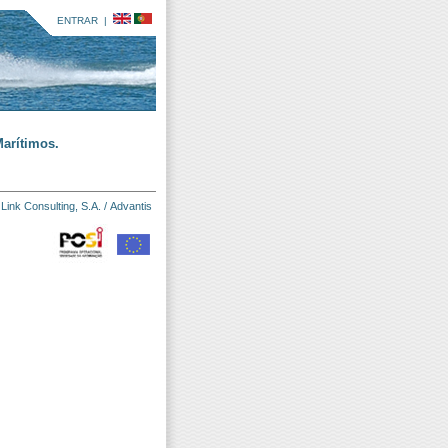
ENTRAR
|
arítimos.
:
Link Consulting, S.A.
/
Advantis