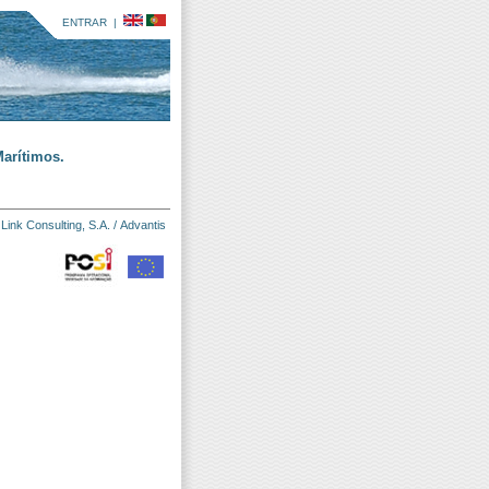
ENTRAR
|
arítimos.
:
Link Consulting, S.A.
/
Advantis