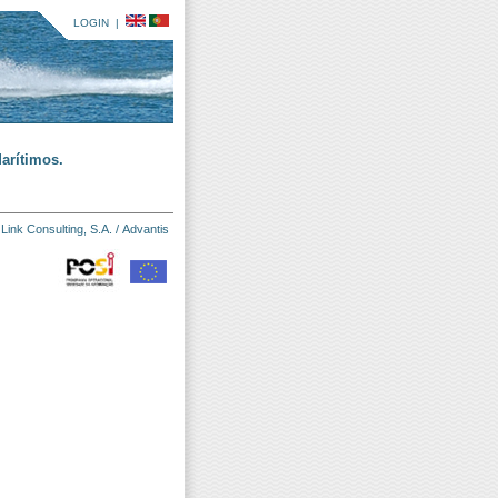
LOGIN
|
arítimos.
:
Link Consulting, S.A.
/
Advantis