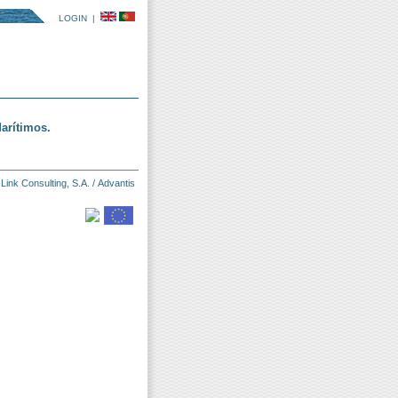
LOGIN
|
arítimos.
:
Link Consulting, S.A.
/
Advantis