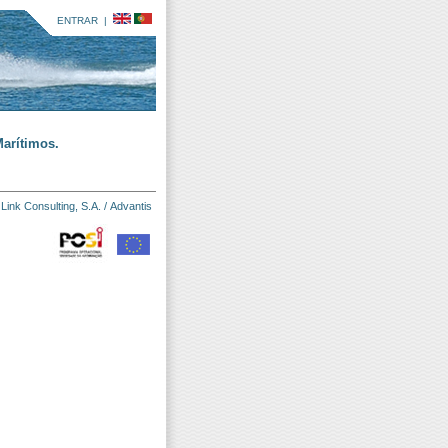
ENTRAR
|
arítimos.
:
Link Consulting, S.A.
/
Advantis