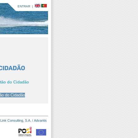
ENTRAR
|
rtão do Cidadão
:
Link Consulting, S.A.
/
Advantis