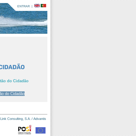
ENTRAR
|
rtão do Cidadão
:
Link Consulting, S.A.
/
Advantis