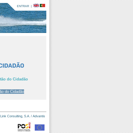
ENTRAR
|
rtão do Cidadão
:
Link Consulting, S.A.
/
Advantis