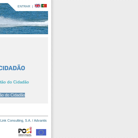
ENTRAR
|
rtão do Cidadão
:
Link Consulting, S.A.
/
Advantis